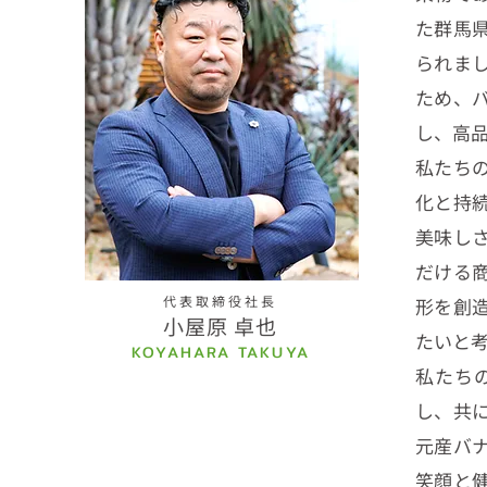
た群馬
られま
ため、
し、高
私たち
化と持
美味し
だける
代表取締役社長
形を創
小屋原 卓也
たいと
KOYAHARA TAKUYA
私たち
し、共
元産バ
笑顔と